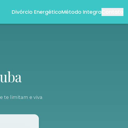
Divórcio Energético
Método Integra
Contato
tuba
 te limitam e viva