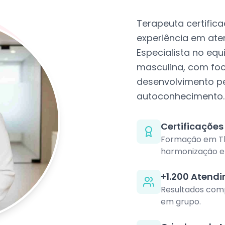
Terapeuta certific
experiência em ate
Especialista no equ
masculina, com fo
desenvolvimento pe
autoconhecimento.
Certificaçõe
Formação em Th
harmonização e
+1.200 Atend
Resultados comp
em grupo.