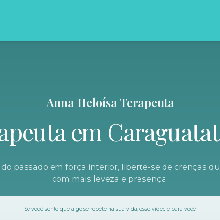
Anna Heloísa Terapeuta
apeuta em Caraguata
do passado em força interior, liberte-se de crenças que
com mais leveza e presença.
Se você sente que algo se repete na sua vida, esse vídeo é para você